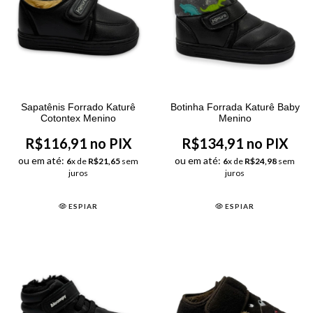
Sapatênis Forrado Katurê
Botinha Forrada Katurê Baby
Cotontex Menino
Menino
R$116,91 no PIX
R$134,91 no PIX
ou em até:
ou em até:
6
x de
R$21,65
sem
6
x de
R$24,98
sem
juros
juros
ESPIAR
ESPIAR