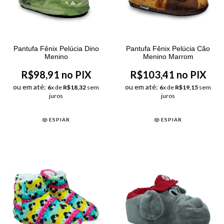
Pantufa Fênix Pelúcia Dino
Pantufa Fênix Pelúcia Cão
Menino
Menino Marrom
R$98,91 no PIX
R$103,41 no PIX
ou em até:
ou em até:
6
x de
R$18,32
sem
6
x de
R$19,15
sem
juros
juros
ESPIAR
ESPIAR