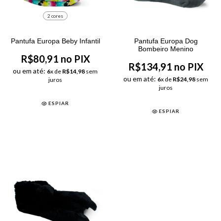
2 cores
Pantufa Europa Beby Infantil
Pantufa Europa Dog
Bombeiro Menino
R$80,91 no PIX
R$134,91 no PIX
ou em até:
6
x de
R$14,98
sem
ou em até:
6
x de
R$24,98
sem
juros
juros
ESPIAR
ESPIAR