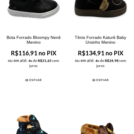
Bota Forrado Bloompy Nenê
Tênis Forrado Katurê Baby
Menino
Ursinho Menino
R$116,91 no PIX
R$134,91 no PIX
ou em até:
ou em até:
6
x de
R$21,65
sem
6
x de
R$24,98
sem
juros
juros
ESPIAR
ESPIAR