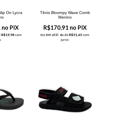
lip On Lycra
Tênis Bloompy Wave Comb
no
Menino
 no PIX
R$170,91 no PIX
ou em até:
e
R$19,98
sem
6
x de
R$31,65
sem
s
juros