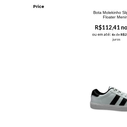
Price
Bota Molekinho Sl
Floater Meni
R$112,41 no
ou em até:
6
x de
R$2
juros