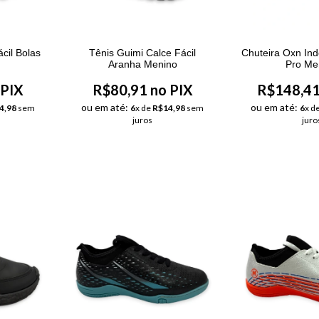
cil Bolas
Tênis Guimi Calce Fácil
Chuteira Oxn Ind
Aranha Menino
Pro Me
 PIX
R$80,91 no PIX
R$148,41
ou em até:
ou em até:
4,98
sem
6
x de
R$14,98
sem
6
x d
juros
juro