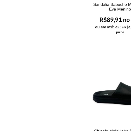
Sandália Babuche M
Eva Menin
R$89,91 no
ou em até:
6
x de
R$1
juros
Chinelo Molekinho 