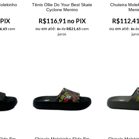
olekinho
Tênis Ollie Do Your Best Skate
Chuteira Molek
o
Cyclone Menino
Meni
 PIX
R$116,91 no PIX
R$112,41
ou em até:
ou em até:
6,65
sem
6
x de
R$21,65
sem
6
x d
juros
juro
Slide Em
Chinelo Molekinho Slide Em
Chinelo Moleki