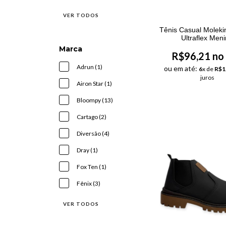
VER TODOS
Tênis Casual Molek
Ultraflex Men
Marca
R$96,21 no
Adrun (1)
ou em até:
6
x de
R$1
juros
Airon Star (1)
Bloompy (13)
Cartago (2)
Diversão (4)
Dray (1)
Fox Ten (1)
Fênix (3)
VER TODOS