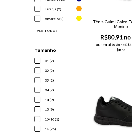
Laranja (2)
Amarelo (2)
Tênis Guimi Calce Fá
Menino
VER TODOS
R$80,91 no
ou em até:
6
x de
R$1
juros
Tamanho
01 (2)
02 (2)
03 (2)
04 (2)
14 (9)
15 (9)
15/16 (1)
16 (25)