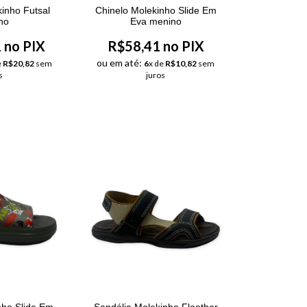
inho Futsal
Chinelo Molekinho Slide Em
no
Eva menino
 no PIX
R$58,41 no PIX
ou em até:
e
R$20,82
sem
6
x de
R$10,82
sem
s
juros
nho Slide Em
Sandália Molekinho Floather