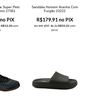
a Super Pets
Sandália Homem Aranha Com
ino 27361
Furgão 23222
no PIX
R$179,91 no PIX
ou em até:
e
R$13,30
sem
6
x de
R$33,32
sem
s
juros