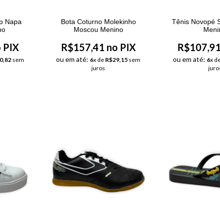
ip Napa
Bota Coturno Molekinho
Tênis Novopé S
no
Moscou Menino
Meni
 PIX
R$157,41 no PIX
R$107,91
ou em até:
ou em até:
0,82
sem
6
x de
R$29,15
sem
6
x d
juros
juro