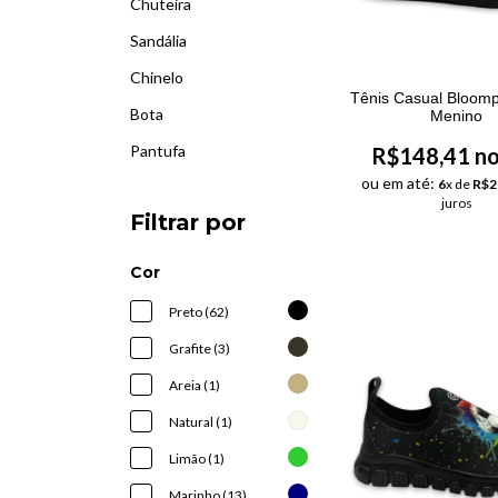
Chuteira
Sandália
Chinelo
Tênis Casual Bloom
Bota
Menino
Pantufa
R$148,41 no
ou em até:
6
x de
R$2
juros
Filtrar por
Cor
Preto (62)
Grafite (3)
Areia (1)
Natural (1)
Limão (1)
Marinho (13)