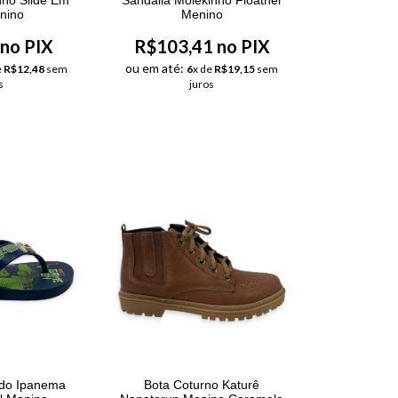
nino
Menino
no PIX
R$103,41 no PIX
ou em até:
e
R$12,48
sem
6
x de
R$19,15
sem
s
juros
edo Ipanema
Bota Coturno Katurê