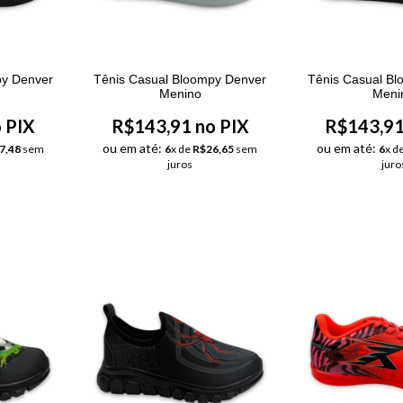
py Denver
Tênis Casual Bloompy Denver
Tênis Casual B
Menino
Meni
 PIX
R$143,91 no PIX
R$143,91
ou em até:
ou em até:
7,48
sem
6
x de
R$26,65
sem
6
x d
juros
juro