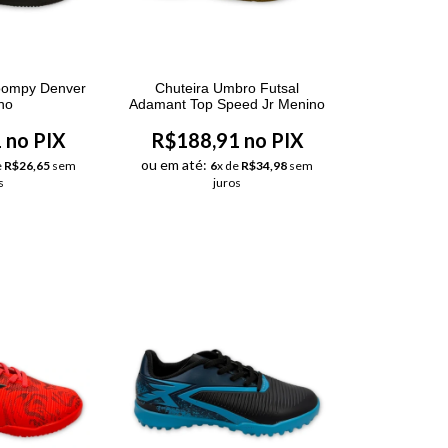
loompy Denver
Chuteira Umbro Futsal
no
Adamant Top Speed Jr Menino
 no PIX
R$188,91 no PIX
ou em até:
e
R$26,65
sem
6
x de
R$34,98
sem
s
juros