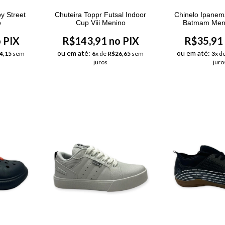
y Street
Chuteira Toppr Futsal Indoor
Chinelo Ipanem
o
Cup Viii Menino
Batmam Men
 PIX
R$143,91 no PIX
R$35,91 
ou em até:
ou em até:
4,15
sem
6
x de
R$26,65
sem
3
x d
juros
juro