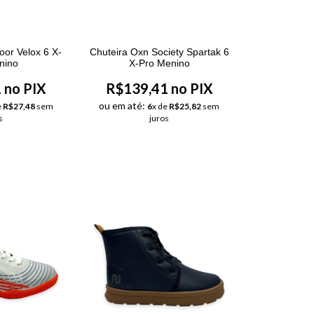
oor Velox 6 X-
Chuteira Oxn Society Spartak 6
nino
X-Pro Menino
 no PIX
R$139,41 no PIX
ou em até:
e
R$27,48
sem
6
x de
R$25,82
sem
s
juros