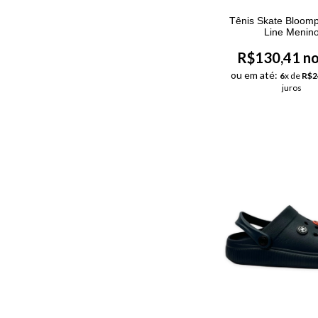
Tênis Skate Bloomp
Line Menin
R$130,41 no
ou em até:
6
x de
R$2
juros