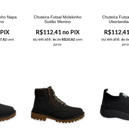
inho Napa
Chuteira Futsal Molekinho
Chuteira Futsa
ino
Sudão Menino
Uberlandi
 PIX
R$112,41 no PIX
R$112,41
ou em até:
ou em até:
7,82
sem
6
x de
R$20,82
sem
6
x d
juros
juro