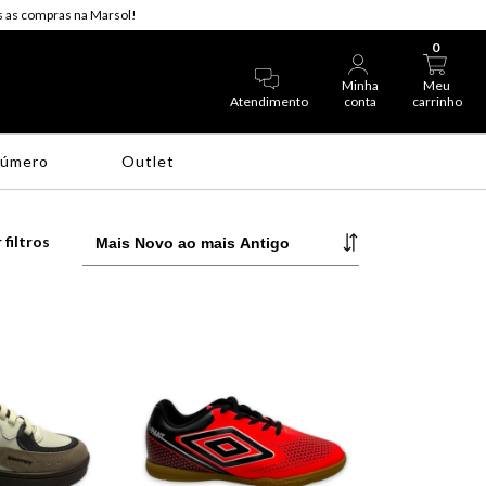
 as compras na Marsol!
0
Minha
Meu
Atendimento
conta
carrinho
Número
Outlet
 filtros