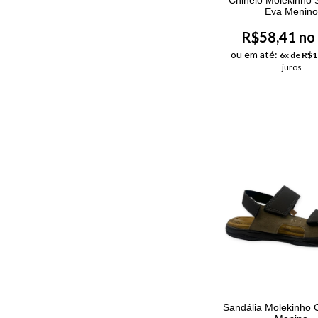
Eva Menin
R$58,41 no
ou em até:
6
x de
R$1
juros
Sandália Molekinho