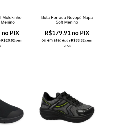
l Molekinho
Bota Forrada Novopé Napa
a Menino
Soft Menino
 no PIX
R$179,91 no PIX
ou em até:
e
R$20,82
sem
6
x de
R$33,32
sem
s
juros