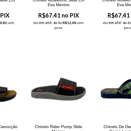
o
Eva Menino
Eva Me
 PIX
R$67,41 no PIX
R$67,41 
ou em até:
ou em até:
0,82
sem
6
x de
R$12,48
sem
6
x d
juros
juro
 Camurção
Chinelo Rider Pump Slide
Chinelo De D