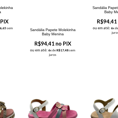
olekinha
Sandália Pape
a
Baby M
 PIX
R$94,41 
ou em até:
6,65
sem
6
x d
Sandália Papete Molekinha
juro
Baby Menina
R$94,41 no PIX
ou em até:
6
x de
R$17,48
sem
juros