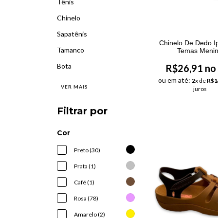
Tênis
Chinelo
Sapatênis
Chinelo De Dedo 
Tamanco
Temas Meni
Bota
R$26,91 no
ou em até:
2
x de
R$1
VER MAIS
juros
Filtrar por
Cor
Preto (30)
Prata (1)
Café (1)
Rosa (78)
Amarelo (2)