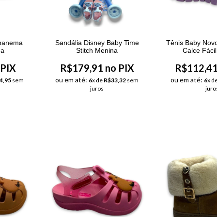
Ipanema
Sandália Disney Baby Time
Tênis Baby Novo
na
Stitch Menina
Calce Fáci
 PIX
R$179,91 no PIX
R$112,41
ou em até:
ou em até:
4,95
sem
6
x de
R$33,32
sem
6
x d
juros
juro