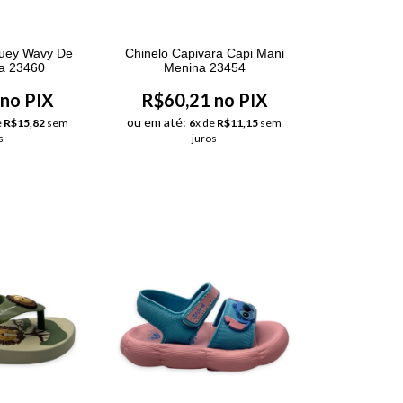
luey Wavy De
Chinelo Capivara Capi Mani
a 23460
Menina 23454
no PIX
R$60,21 no PIX
ou em até:
e
R$15,82
sem
6
x de
R$11,15
sem
s
juros