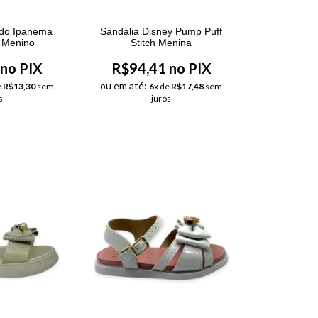
edo Ipanema
Sandália Disney Pump Puff
 Menino
Stitch Menina
no PIX
R$94,41 no PIX
ou em até:
e
R$13,30
sem
6
x de
R$17,48
sem
s
juros