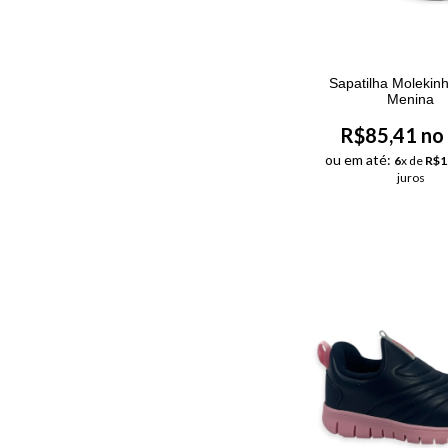
Sapatilha Molekin
Menina
R$85,41 no
ou em até:
6
x de
R$1
juros