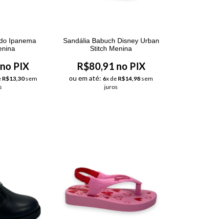
edo Ipanema
Sandália Babuch Disney Urban
enina
Stitch Menina
no PIX
R$80,91 no PIX
ou em até:
e
R$13,30
sem
6
x de
R$14,98
sem
s
juros