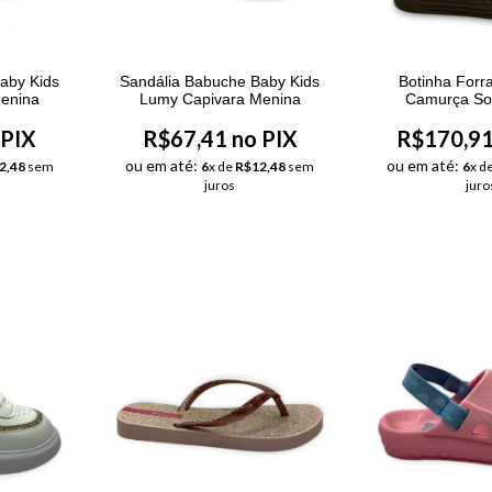
aby Kids
Sandália Babuche Baby Kids
Botinha Forr
enina
Lumy Capivara Menina
Camurça So
 PIX
R$67,41 no PIX
R$170,91
ou em até:
ou em até:
2,48
sem
6
x de
R$12,48
sem
6
x d
juros
juro