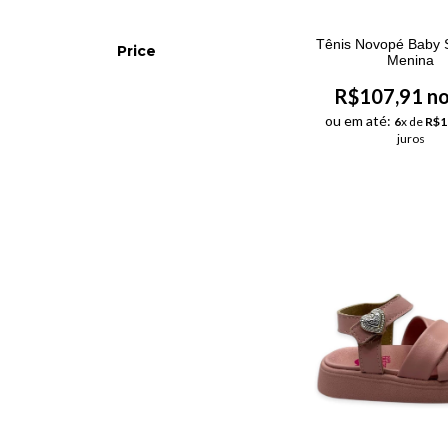
Tênis Novopé Baby S
Price
Menina
R$107,91 no
ou em até:
6
x de
R$1
juros