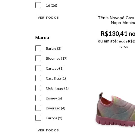
16 (26)
Tênis Novopé Casu
VER TODOS
Napa Menin
R$130,41 no
Marca
ou em até:
6
x de
R$2
juros
Barbie (3)
Bloompy (17)
Cartago (1)
Casa&cia (1)
Club Happy (1)
Disney (6)
Diversão (4)
Europa (2)
VER TODOS