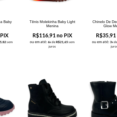
ha Baby
Tênis Molekinha Baby Light
Chinelo De D
Menina
Glow M
 PIX
R$116,91 no PIX
R$35,91 
ou em até:
ou em até:
5,82
sem
6
x de
R$21,65
sem
3
x d
juros
juro