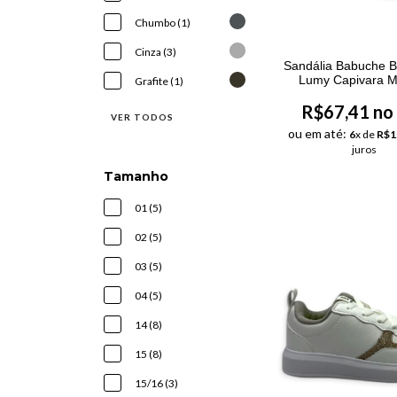
Chumbo (1)
Cinza (3)
Sandália Babuche B
Lumy Capivara M
Grafite (1)
R$67,41 no
VER TODOS
ou em até:
6
x de
R$1
juros
Tamanho
01 (5)
02 (5)
03 (5)
04 (5)
14 (8)
15 (8)
15/16 (3)