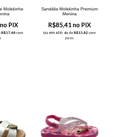
te Molekinha
Sandália Molekinha Premium
enina
Menina
no PIX
R$85,41 no PIX
ou em até:
e
R$17,48
sem
6
x de
R$15,82
sem
s
juros