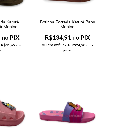
ada Katurê
Botinha Forrada Katurê Baby
ft Menina
Menina
 no PIX
R$134,91 no PIX
ou em até:
e
R$31,65
sem
6
x de
R$24,98
sem
s
juros