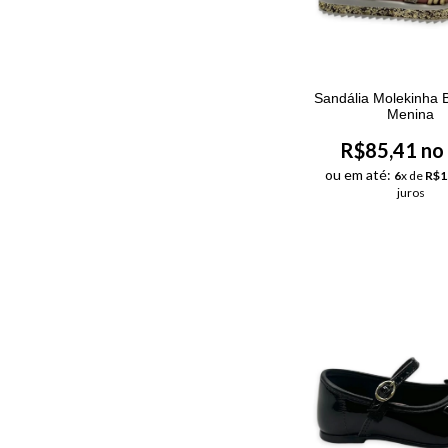
Sandália Molekinha B
Menina
R$85,41 no
ou em até:
6
x de
R$1
juros