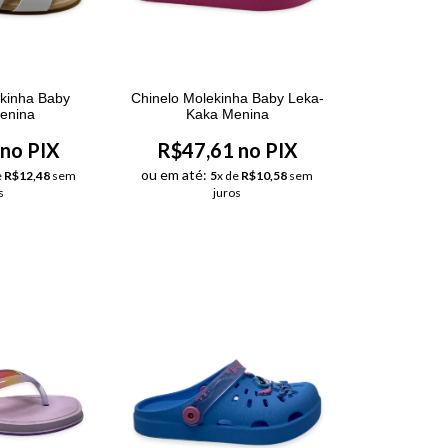
ekinha Baby
Chinelo Molekinha Baby Leka-
Menina
Kaka Menina
no PIX
R$47,61 no PIX
ou em até:
e
R$12,48
sem
5
x de
R$10,58
sem
s
juros