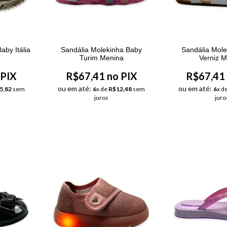
aby Itália
Sandália Molekinha Baby
Sandália Mol
Turim Menina
Verniz 
 PIX
R$67,41 no PIX
R$67,41 
ou em até:
ou em até:
5,82
sem
6
x de
R$12,48
sem
6
x d
juros
juro