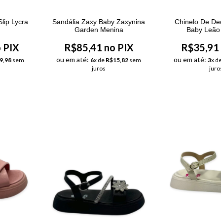
lip Lycra
Sandália Zaxy Baby Zaxynina
Chinelo De D
Garden Menina
Baby Leão
 PIX
R$85,41 no PIX
R$35,91 
ou em até:
ou em até:
9,98
sem
6
x de
R$15,82
sem
3
x d
juros
juro