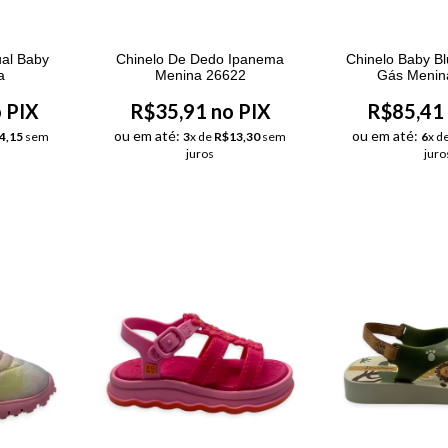
al Baby
Chinelo De Dedo Ipanema
Chinelo Baby B
a
Menina 26622
Gás Menin
 PIX
R$35,91 no PIX
R$85,41 
ou em até:
ou em até:
4,15
sem
3
x de
R$13,30
sem
6
x d
juros
juro