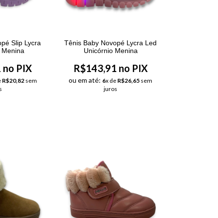
pé Slip Lycra
Tênis Baby Novopé Lycra Led
l Menina
Unicórnio Menina
 no PIX
R$143,91 no PIX
ou em até:
e
R$20,82
sem
6
x de
R$26,65
sem
s
juros