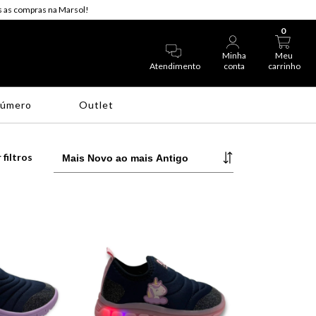
 as compras na Marsol!
0
Minha
Meu
Atendimento
conta
carrinho
Número
Outlet
 filtros