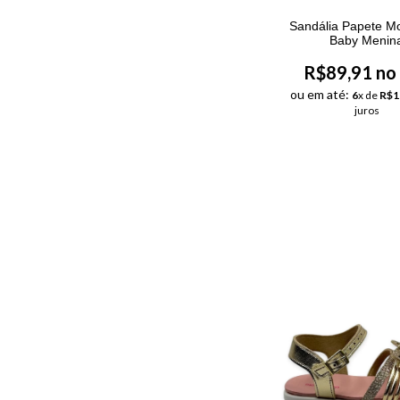
Sandália Papete M
Baby Menin
R$89,91 no
ou em até:
6
x de
R$1
juros